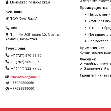
и легко включаетс
Менеджер по продажам
Преимущества:
Натуральный 
ТОО "Хим-База"
Улучшает вку
Ускоряет бр
Повышает ста
Толе би 305, офис 30, 3-этаж,
Алматы, Казахстан
Без посторон
Применение:
Кондитерские изде
+7 (727) 970-28-90
Фасовка:
+7 (702) 989-90-60
✔ Удобный пакет 1
+7 (777) 312-77-88
✔ Экономичный ме
Гарантия качеств
himbaza22@mail.ru
+77029899060
+77029899060