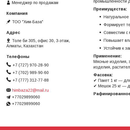
промышленности д
Менеджер по продажам
Преимущества:
Натуральное
ТОО "Хим-База"
Формирует те
Совместим с
Повышает вла
Толе би 305, офис 30, 3-этаж,
Алматы, Казахстан
Устойчив к з
Применение:
Мясные изделия, з
+7 (727) 970-28-90
изделия, растител
+7 (702) 989-90-60
Фасовка:
+7 (777) 312-77-88
✔ Пакет 1 кг — дл
✔ Мешок 25 кг — 
himbaza22@mail.ru
Рафинированное
+77029899060
+77029899060