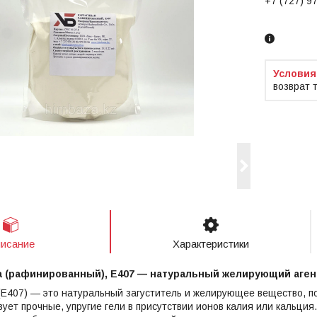
+7 (727) 9
Заказ тол
возврат 
исание
Характеристики
а (рафинированный), Е407 — натуральный желирующий аген
(Е407) — это натуральный загуститель и желирующее вещество, п
ует прочные, упругие гели в присутствии ионов калия или кальци