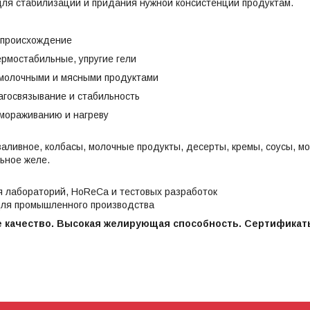
ля стабилизации и придания нужной консистенции продуктам.
 происхождение
рмостабильные, упругие гели
 молочными и мясными продуктами
госвязывание и стабильность
амораживанию и нагреву
аливное, колбасы, молочные продукты, десерты, кремы, соусы, мо
ьное желе.
я лабораторий, HoReCa и тестовых разработок
для промышленного производства
 качество. Высокая желирующая способность. Сертификаты