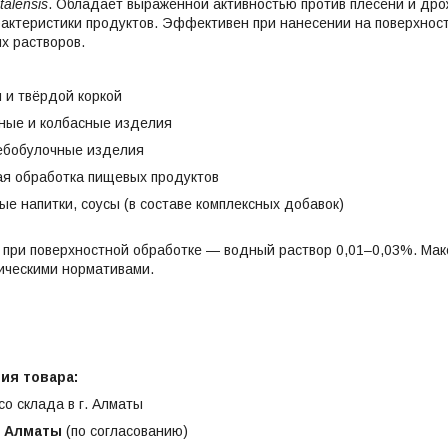
talensis
. Обладает выраженной активностью против плесени и дрож
актеристики продуктов. Эффективен при нанесении на поверхность
ых растворов.
 и твёрдой коркой
ные и колбасные изделия
ебобулочные изделия
я обработка пищевых продуктов
ые напитки, соусы (в составе комплексных добавок)
, при поверхностной обработке — водный раствор 0,01–0,03%. М
ическими нормативами.
ия товара:
со склада в г. Алматы
о Алматы
(по согласованию)