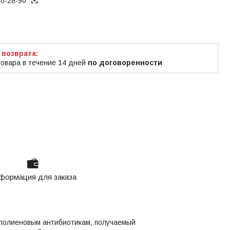
70-28-90
ько по телефону
товара в течение 14 дней
по договоренности
формация для заказа
 полиеновым антибиотикам, получаемый