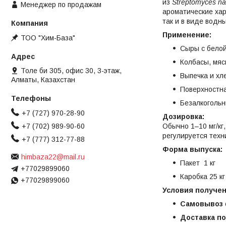
из
Streptomyces na
Менеджер по продажам
ароматические хар
так и в виде водн
Применение:
ТОО "Хим-База"
Сыры с белой
Колбасы, мяс
Толе би 305, офис 30, 3-этаж,
Выпечка и хл
Алматы, Казахстан
Поверхностна
Безалкогольн
+7 (727) 970-28-90
Дозировка:
+7 (702) 989-90-60
Обычно 1–10 мг/кг
регулируется техн
+7 (777) 312-77-88
Форма выпуска:
himbaza22@mail.ru
Пакет 1 кг
+77029899060
Каробка 25 кг
+77029899060
Условия получен
Самовывоз
Доставка п