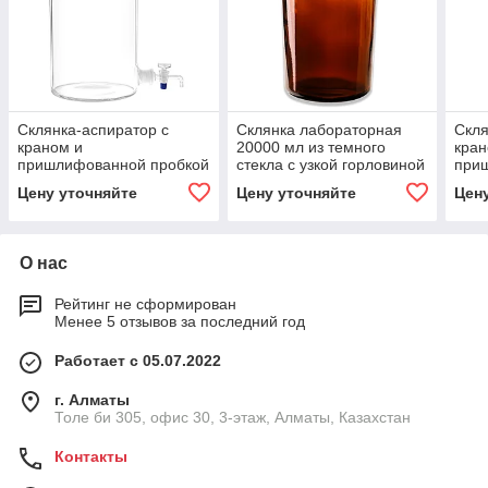
Склянка-аспиратор с
Склянка лабораторная
Скля
краном и
20000 мл из темного
кран
пришлифованной пробкой
стекла с узкой горловиной
при
10000 мл (бутыль
и притертой пробкой
2000
Цену уточняйте
Цену уточняйте
Цен
Вульфа)
Вул
О нас
Рейтинг не сформирован
Менее 5 отзывов за последний год
Работает с 05.07.2022
г. Алматы
Толе би 305, офис 30, 3-этаж, Алматы, Казахстан
Контакты