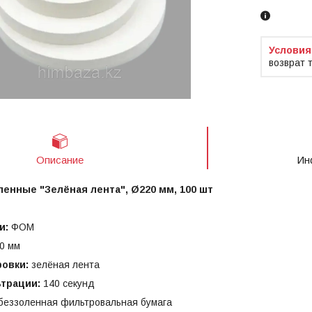
возврат 
Описание
Ин
енные "Зелёная лента", Ø220 мм, 100 шт
и:
ФОМ
0 мм
овки:
зелёная лента
трации:
140 секунд
беззоленная фильтровальная бумага