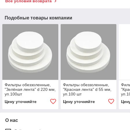
Все условия возврата
Подобные товары компании
Фильтры обеззоленные,
Фильтры обеззоленные,
Филь
"Зелёная лента" d 220 мм,
"Красная лента" d 55 мм,
"Кра
уп.100шт
уп.100 шт
уп.1
Цену уточняйте
Цену уточняйте
Цен
О нас