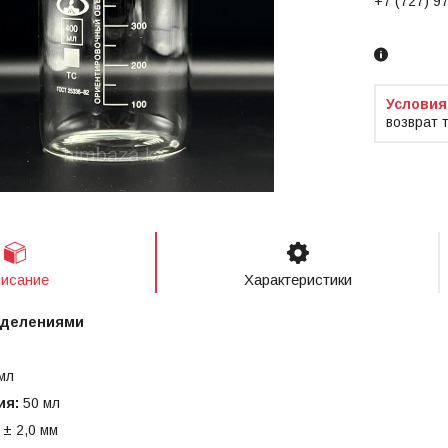
+7 (727) 9
Заказ тол
возврат 
исание
Характеристики
с делениями
мл
ия:
50 мл
 ± 2,0 мм