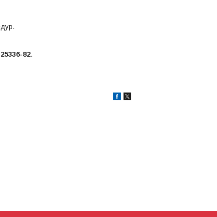
дур.
25336-82
.