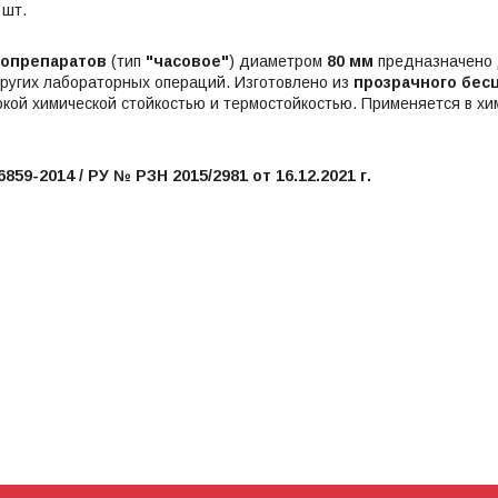
 шт.
ропрепаратов
(тип
"часовое"
) диаметром
80 мм
предназначено
ругих лабораторных операций. Изготовлено из
прозрачного бесц
ой химической стойкостью и термостойкостью. Применяется в хи
859-2014 / РУ № РЗН 2015/2981 от 16.12.2021 г.