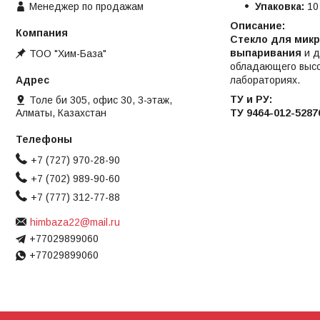
Менеджер по продажам
Упаковка:
10
Описание:
Стекло для мик
выпаривания
и д
ТОО "Хим-База"
обладающего высок
лабораториях.
ТУ и РУ:
Толе би 305, офис 30, 3-этаж,
ТУ 9464-012-52876
Алматы, Казахстан
+7 (727) 970-28-90
+7 (702) 989-90-60
+7 (777) 312-77-88
himbaza22@mail.ru
+77029899060
+77029899060