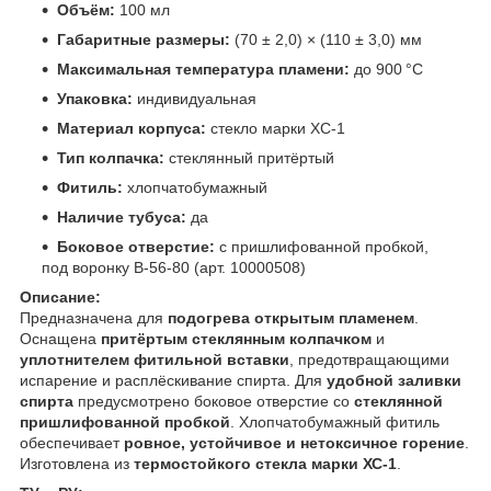
Объём:
100 мл
Габаритные размеры:
(70 ± 2,0) × (110 ± 3,0) мм
Максимальная температура пламени:
до 900 °C
Упаковка:
индивидуальная
Материал корпуса:
стекло марки ХС-1
Тип колпачка:
стеклянный притёртый
Фитиль:
хлопчатобумажный
Наличие тубуса:
да
Боковое отверстие:
с пришлифованной пробкой,
под воронку В-56-80 (арт. 10000508)
Описание:
Предназначена для
подогрева открытым пламенем
.
Оснащена
притёртым стеклянным колпачком
и
уплотнителем фитильной вставки
, предотвращающими
испарение и расплёскивание спирта. Для
удобной заливки
спирта
предусмотрено боковое отверстие со
стеклянной
пришлифованной пробкой
. Хлопчатобумажный фитиль
обеспечивает
ровное, устойчивое и нетоксичное горение
.
Изготовлена из
термостойкого стекла марки ХС-1
.