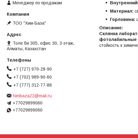
Менеджер по продажам
Внутренний
Материал:
с
Горловина:
ш
ТОО "Хим-База"
Описание:
Склянка лаборат
фотолабильные 
Толе би 305, офис 30, 3-этаж,
стойкость к химич
Алматы, Казахстан
+7 (727) 970-28-90
+7 (702) 989-90-60
+7 (777) 312-77-88
himbaza22@mail.ru
+77029899060
+77029899060