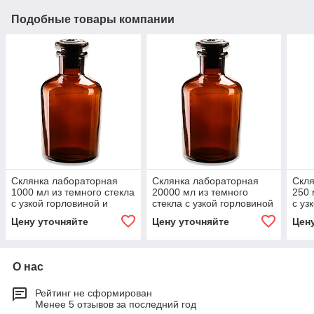
Подобные товары компании
Склянка лабораторная
Склянка лабораторная
Скля
1000 мл из темного стекла
20000 мл из темного
250 
с узкой горловиной и
стекла с узкой горловиной
с уз
притертой пробкой
и притертой пробкой
прит
Цену уточняйте
Цену уточняйте
Цен
О нас
Рейтинг не сформирован
Менее 5 отзывов за последний год