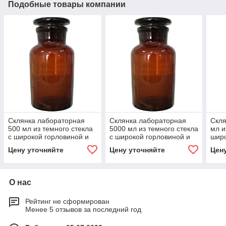
Подобные товары компании
Склянка лабораторная
Склянка лабораторная
Скля
500 мл из темного стекла
5000 мл из темного стекла
мл и
с широкой горловиной и
с широкой горловиной и
широ
притертой пробкой
притертой пробкой
прит
Цену уточняйте
Цену уточняйте
Цен
О нас
Рейтинг не сформирован
Менее 5 отзывов за последний год