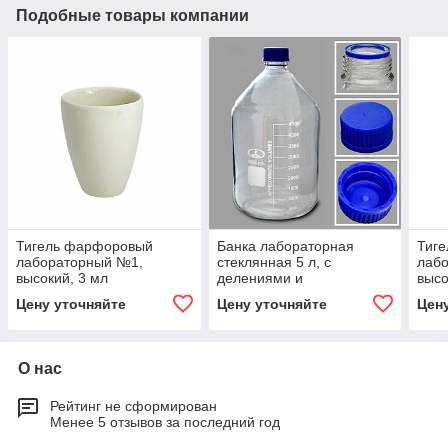
Подобные товары компании
Тигель фарфоровый
Банка лабораторная
Тиг
лабораторный №1,
стеклянная 5 л, с
лаб
высокий, 3 мл
делениями и
высо
навинчивающейся
Цену уточняйте
Цену уточняйте
Цен
полипропиленовой
крышкой, светлое стекло
О нас
Рейтинг не сформирован
Менее 5 отзывов за последний год