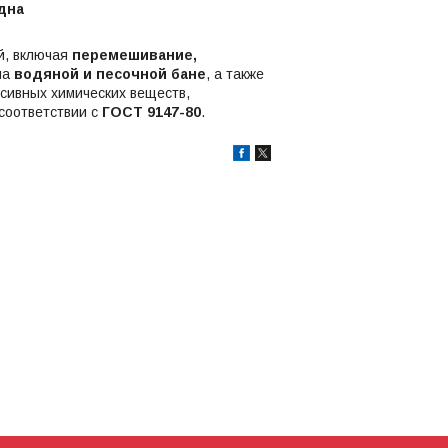
дна
й, включая
перемешивание,
на
водяной и песочной бане
, а также
ссивных химических веществ,
соответствии с
ГОСТ 9147-80
.