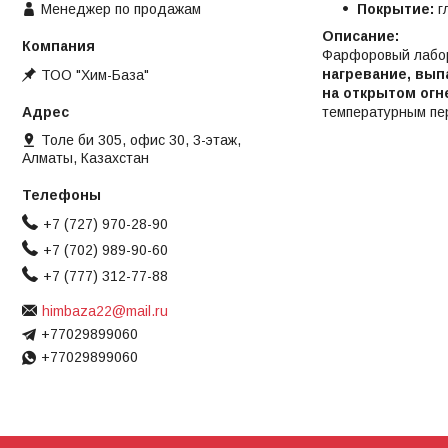
Менеджер по продажам
Покрытие:
г
Описание:
Фарфоровый лабор
нагревание, вып
ТОО "Хим-База"
на открытом огн
температурным пер
Толе би 305, офис 30, 3-этаж,
Алматы, Казахстан
+7 (727) 970-28-90
+7 (702) 989-90-60
+7 (777) 312-77-88
himbaza22@mail.ru
+77029899060
+77029899060