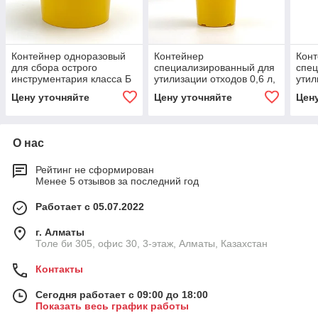
Контейнер одноразовый
Контейнер
Кон
для сбора острого
специализированный для
спе
инструментария класса Б
утилизации отходов 0,6 л,
утил
МК-01 "МедКом", объем
п/п
п
Цену уточняйте
Цену уточняйте
Цен
1,0 л
О нас
Рейтинг не сформирован
Менее 5 отзывов за последний год
Работает с 05.07.2022
г. Алматы
Толе би 305, офис 30, 3-этаж, Алматы, Казахстан
Контакты
Сегодня работает с 09:00 до 18:00
Показать весь график работы