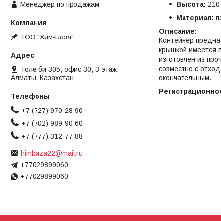
Менеджер по продажам
Высота:
210
Материал:
п
Описание:
ТОО "Хим-База"
Контейнер предназ
крышкой имеется 
изготовлен из про
совместно с отхо
Толе би 305, офис 30, 3-этаж,
окончательным.
Алматы, Казахстан
Регистрационно
+7 (727) 970-28-90
+7 (702) 989-90-60
+7 (777) 312-77-88
himbaza22@mail.ru
+77029899060
+77029899060