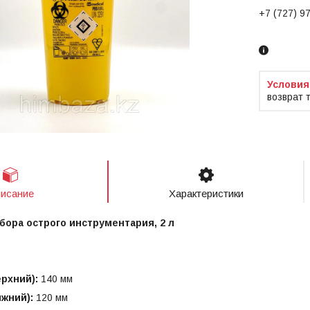
+7 (727) 9
Заказ тол
возврат 
исание
Характеристики
бора острого инструментария, 2 л
рхний):
140 мм
жний):
120 мм