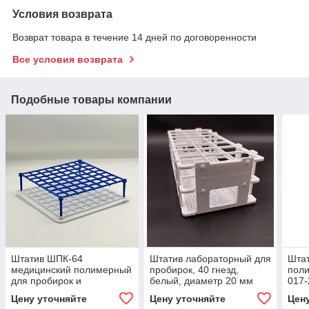
Условия возврата
Возврат товара в течение 14 дней по договоренности
Все условия возврата
Подобные товары компании
Штатив ШПК-64
Штатив лабораторный для
Шта
медицинский полимерный
пробирок, 40 гнезд,
поли
для пробирок и
белый, диаметр 20 мм
017-
криопробирок по ТУ 9464-
проб
Цену уточняйте
Цену уточняйте
Цен
017-29508133-2014, на 64