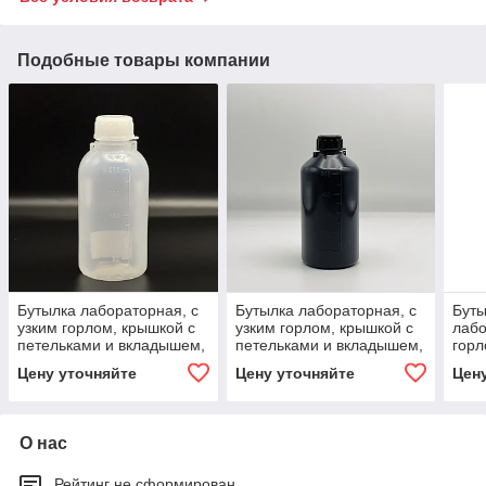
Подобные товары компании
Бутылка лабораторная, с
Бутылка лабораторная, с
Буты
узким горлом, крышкой с
узким горлом, крышкой с
лабо
петельками и вкладышем,
петельками и вкладышем,
горл
250 мл
500 мл, серая
пете
Цену уточняйте
Цену уточняйте
Цен
50 м
О нас
Рейтинг не сформирован