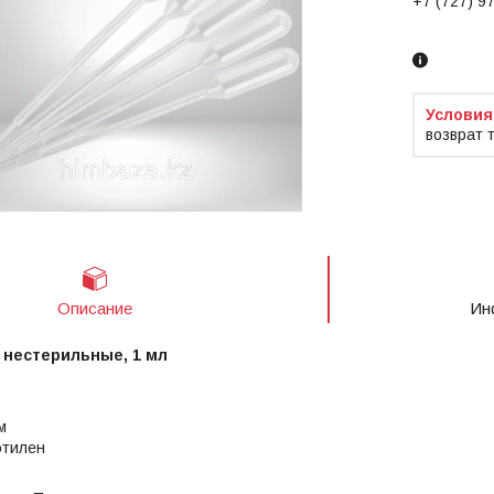
+7 (727) 9
Заказ тол
возврат 
Описание
Ин
 нестерильные, 1 мл
м
этилен