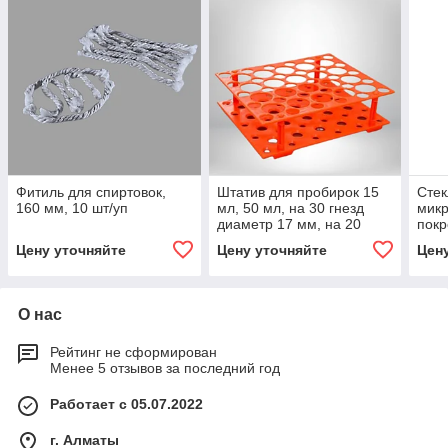
Фитиль для спиртовок,
Штатив для пробирок 15
Стек
160 мм, 10 шт/уп
мл, 50 мл, на 30 гнезд
микр
диаметр 17 мм, на 20
покр
гнезд диаметр 28 мм, ABS
уп.1
Цену уточняйте
Цену уточняйте
Цен
пластик, оранжевый
О нас
Рейтинг не сформирован
Менее 5 отзывов за последний год
Работает с 05.07.2022
г. Алматы